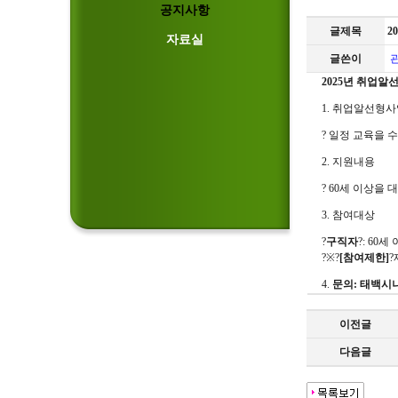
공지사항
글제목
2
자료실
글쓴이
2025년 취업
1. 취업알선형
? 일정 교육을 
2. 지원내용
? 60세 이상을
3. 참여대상
?
구직자
?: 6
?※?
[참여제한]
?
4.
문의: 태백시니
이전글
다음글