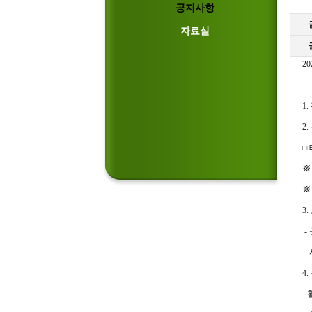
공지사항
자료실
2
1.
2
□
3
-
-
4
-