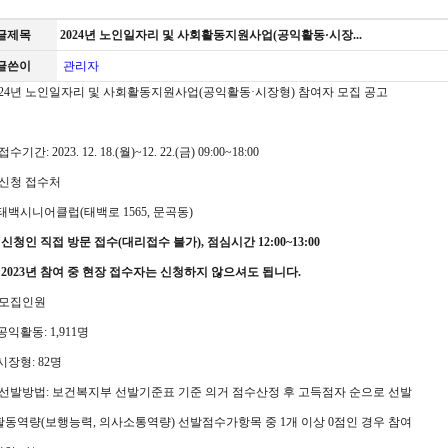
글제목
2024년 노인일자리 및 사회활동지원사업(공익활동·시장...
글쓴이
관리자
024년 노인일자리 및 사회활동지원사업(공익활동·시장형) 참여자 모집 공고
 접수기간: 2023. 12. 18.(월)~12. 22.(금) 09:00~18:00
. 신청 접수처
 태백시니어클럽(태백로 1565, 문곡동)
※
신청인 직접 방문 접수
(
대리접수 불가
),
점심시간
12:00~13:00
※
2023
년 참여 중 현장 접수자는 신청하지 않으셔도 됩니다
.
. 모집인원
 공익활동: 1,911명
 시장형: 82명
. 선발방법: 보건복지부 선발기준표 기준 의거 점수산정 후 고득점자 순으로 선발
 활동역량(보행능력, 의사소통역량) 선발점수가항목 중 1개 이상 0점인 경우 참여